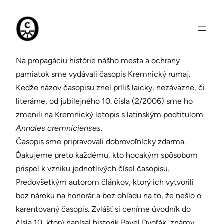
Prejsť
na
obsah
Na propagáciu histórie nášho mesta a ochrany
pamiatok sme vydávali časopis Kremnický rumaj.
Keďže názov časopisu znel príliš laicky, nezáväzne, či
literárne, od jubilejného 10. čísla (2/2006) sme ho
zmenili na Kremnický letopis s latinským podtitulom
Annales cremnicienses
.
Časopis sme pripravovali dobrovoľnícky zdarma.
Ďakujeme preto každému, kto hocakým spôsobom
prispel k vzniku jednotlivých čísel časopisu.
Predovšetkým autorom článkov, ktorý ich vytvorili
bez nároku na honorár a bez ohľadu na to, že nešlo o
karentovaný časopis. Zvlášť si ceníme úvodník do
čísla 10, ktorý napísal historik Pavel Dvořák, známy