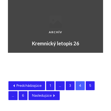
ARCHÍV
Kremnický letopis 26
Predchádzajúce
1
…
3
4
5
…
6
Nasledujúce