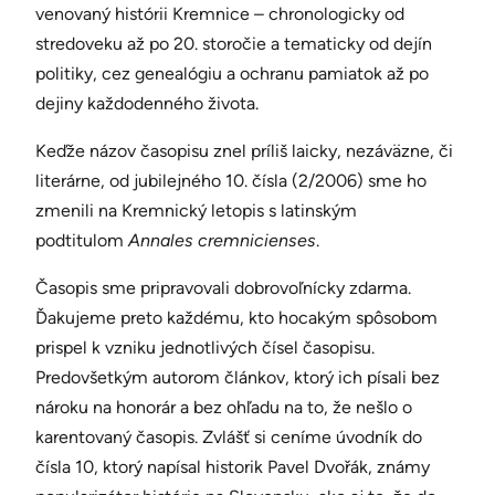
venovaný histórii Kremnice – chronologicky od
stredoveku až po 20. storočie a tematicky od dejín
politiky, cez genealógiu a ochranu pamiatok až po
dejiny každodenného života.
Keďže názov časopisu znel príliš laicky, nezáväzne, či
literárne, od jubilejného 10. čísla (2/2006) sme ho
zmenili na Kremnický letopis s latinským
podtitulom
Annales cremnicienses
.
Časopis sme pripravovali dobrovoľnícky zdarma.
Ďakujeme preto každému, kto hocakým spôsobom
prispel k vzniku jednotlivých čísel časopisu.
Predovšetkým autorom článkov, ktorý ich písali bez
nároku na honorár a bez ohľadu na to, že nešlo o
karentovaný časopis. Zvlášť si ceníme úvodník do
čísla 10, ktorý napísal historik Pavel Dvořák, známy