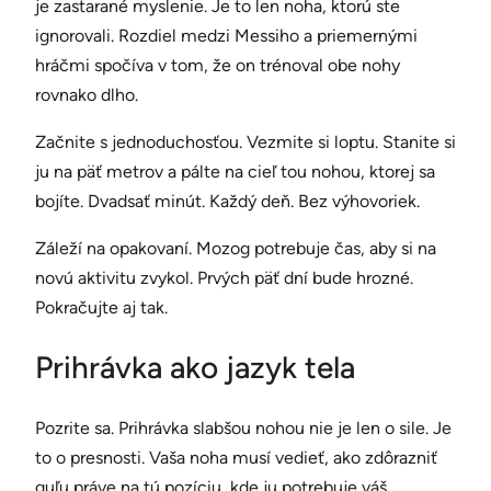
je zastarané myslenie. Je to len noha, ktorú ste
ignorovali. Rozdiel medzi Messiho a priemernými
hráčmi spočíva v tom, že on trénoval obe nohy
rovnako dlho.
Začnite s jednoduchosťou. Vezmite si loptu. Stanite si
ju na päť metrov a pálte na cieľ tou nohou, ktorej sa
bojíte. Dvadsať minút. Každý deň. Bez výhovoriek.
Záleží na opakovaní. Mozog potrebuje čas, aby si na
novú aktivitu zvykol. Prvých päť dní bude hrozné.
Pokračujte aj tak.
Prihrávka ako jazyk tela
Pozrite sa. Prihrávka slabšou nohou nie je len o sile. Je
to o presnosti. Vaša noha musí vedieť, ako zdôrazniť
guľu práve na tú pozíciu, kde ju potrebuje váš