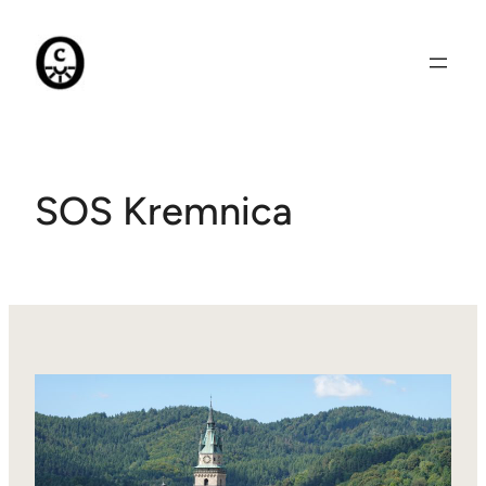
Prejsť
na
obsah
SOS Kremnica